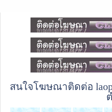
สนใจโฆษณาติดต่อ laoped
ต