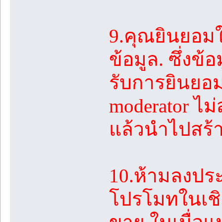
9.คุณยินยอมใ
ข้อมูล. ซึ่งข้
รับการยินยอม
moderator ไม
แล้วนำไปสร้
10.ห้ามลงปร
โปรโมทในเชิง