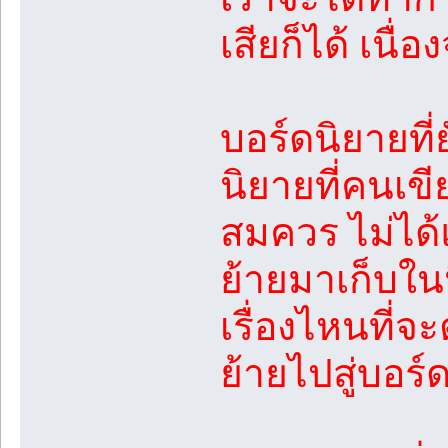
เสียก็ได้ เนื
บอร์ดนิยายที
นิยายที่คนเข
สมควร ไม่ได้แ
ย้ายมาเก็บใน
เรื่องไหนที่จ
ย้ายไปสู่บอร