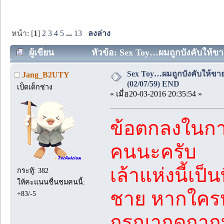
หน้า: [
1
]
2
3
4
5
...
13
ลงล่าง
ผู้เขียน
หัวข้อ: Sex Toy…ผมถูกบังคับให้ขาย
Sex Toy…ผมถูกบังคับให้ขายต
Jang_B2UTY
(02/07/59) END
เป็ดเด็กช่าง
« เมื่อ20-03-2016 20:35:54 »
ข้อตกลงในการ
คนนะครับ
เล้าแห่งนี้เป็
กระทู้: 382
ให้คะแนนชื่นชมคนนี้:
ชาย หากใคร
+83/-5
กรุณากดกาก