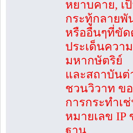
หยาบคาย, เป็น
กระทู้กลายพันธ
หรืออื่นๆที่ข
ประเด็นความข
มหากษัตริย์
และสถาบันต่
ชวนวิวาท ขอ
การกระทำเช่
หมายเลข IP ข
ฐาน