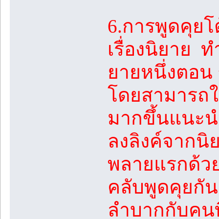
6.การพูดคุย
เรื่องนิยาย 
ยายหนึ่งตอน 
โดยสามารถใช้
มากขึ้นแนะนำใ
ลงลิงค์จากนิ
พลายแรกด้วย
คลับพูดคุยกั
ลำบากกับคนที