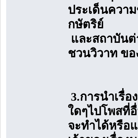
ประเด็นความข
กษัตริย์
และสถาบันต่า
ชวนวิวาท ขอ
3.การนำเรื่
ใดๆไปโพสที่อื
จะทำได้หรือแจ