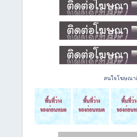
สนใจโฆษณาติด