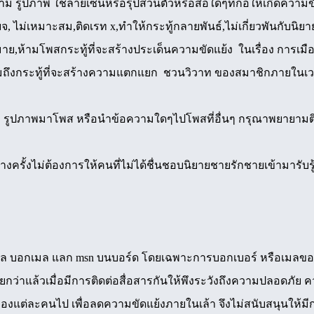
าม รูปภาพ ใช้ลายเซ็นหรือรุปส่วนตัวหรือสื่อใดๆที่ก่อให้เกิดคว
ยจ, ไม่เหมาะสม,ติดเรท x,ทำให้กระทู้กลายพันธ์,ไม่เกี่ยวพันกับนิยาย
มาย,ห้ามโพสกระทู้ที่จะสร้างประเด็นความขัดแย้ง ในเรื่อง การเม
มถึงกระทู้ที่จะสร้างความแตกแยก ชวนวิวาท ของสมาชิกภายใน
ม รูปภาพมาโพส หรือนำข้อความใดๆไปโพสที่อื่นๆ กรุณาพยายามติดต่
บางครั้งไม่ต้องการให้คนที่ไม่ได้ชื่นชอบนิยายชายรักชายเข้ามารับร
ล บอกเมล แลก msn บนบอร์ด โดยเฉพาะการบอกเบอร์ หรือเมลของคน
กว่าแล้วเมื่อมีการติดต่อสื่อสารกันให้พึงระวังถึงความปลอดภัย ค
ัวของแต่ละคนไป เพื่อลดความขัดแย้งภายในเล้า จึงไม่สนับสนุนให้