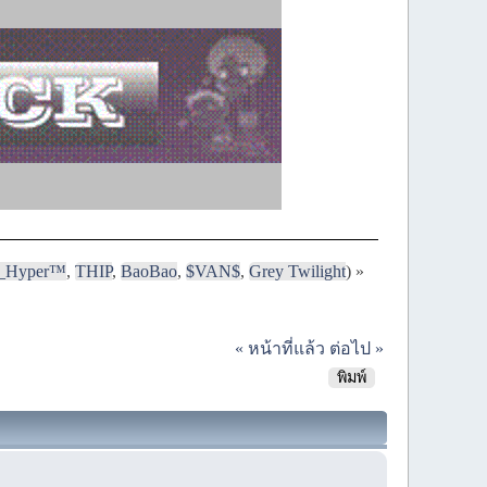
i_Hyper™
,
THIP
,
BaoBao
,
$VAN$
,
Grey Twilight
) »
« หน้าที่แล้ว
ต่อไป »
พิมพ์