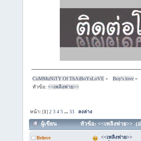
CoMMuNiTY Of ThAiBoYsLoVE
»
Boy's love
»
หัวข้อ:
<<เพลิงพ่าย>>
หน้า: [
1
]
2
3
4
5
...
33
ลงล่าง
ผู้เขียน
หัวข้อ: <<เพลิงพ่าย>> (อ่
<<เพลิงพ่าย>>
Belove