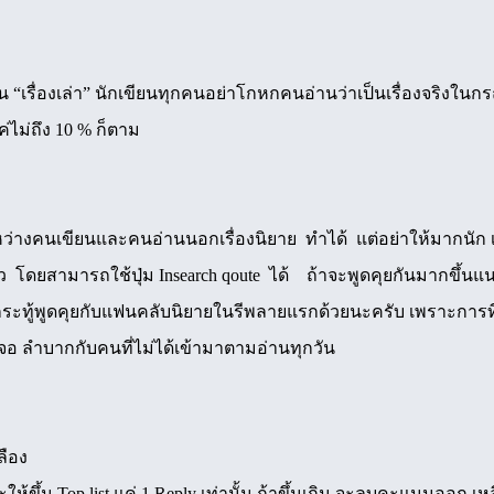
ป็น “เรื่องเล่า” นักเขียนทุกคนอย่าโกหกคนอ่านว่าเป็นเรื่องจริงในกรณี
แค่ไม่ถึง 10 % ก็ตาม
ว่างคนเขียนและคนอ่านนอกเรื่องนิยาย ทำได้ แต่อย่าให้มากนัก 
ว โดยสามารถใช้ปุ่ม Insearch qoute ได้ ถ้าจะพูดคุยกันมากขึ้นแนะน
งกระทู้พูดคุยกับแฟนคลับนิยายในรีพลายแรกด้วยนะครับ เพราะกา
เจอ ลำบากกับคนที่ไม่ได้เข้ามาตามอ่านทุกวัน
ลือง
ขึ้น Top list แค่ 1 Reply เท่านั้น ถ้าขึ้นเกิน จะลบคะแนนออก เห