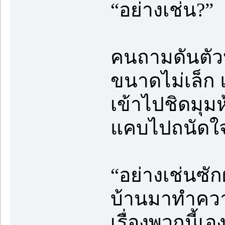
“อย่างเช่น?”
คนถามดันตัว
ขนาดไม่เล็ก 
เข้าไปชิดมุมห
แคบไปถนัดใ
“อย่างเช่นซัก
บ้านมาทำควา
เรื่องพวกนี้เอ