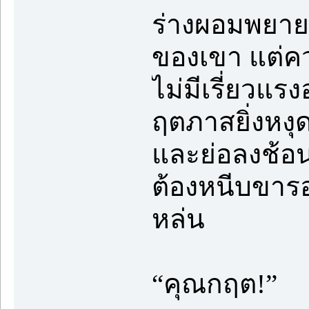
ร่างผอมพยาย
ของเขา แต่คว
ไม่มีเรี่ยวแรง
ฤตภาสยิ่งหงุด
และย่อลงช้อน
ต้องหนีบขารอ
หล่น
“คุณกฤต!”