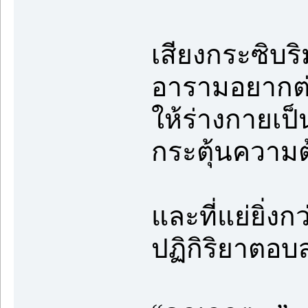
เสียงกระซิบร
อารามอยากต่อ
ให้ร่างกายเป็น
กระตุ้นความต
และที่แย่ยิ่งก
ปฏิกิริยาตอ