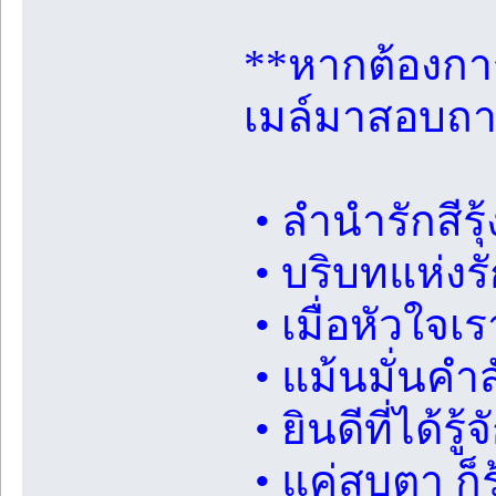
**หากต้องการ
เมล์มาสอบถาม
• ลำนำรักสีรุ
• บริบทแห่งร
• เมื่อหัวใจเ
• แม้นมั่นคำ
• ยินดีที่ได้รู
• แค่สบตา ก็ร