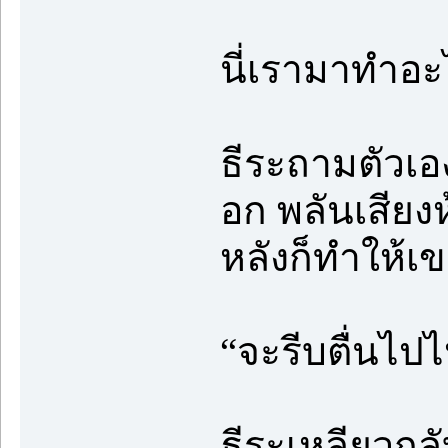
นี่เรามาทำอะไร
ธีระถามตัวเ
อก พลันเสียง
หลังก็ทำให้เข
“จะรีบตื่นไป
ธีระเหลียวกล