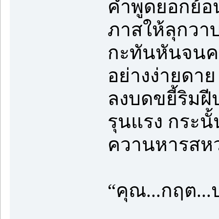
คำพูดยอกย้
ภาสให้ลุกวาบ
กะทันหันจนค
อย่างง่ายดาย
ลงบดขยี้ริมฝ
รุนแรง กระนั้
ควานหารสหว
“คุณ...กฤต...