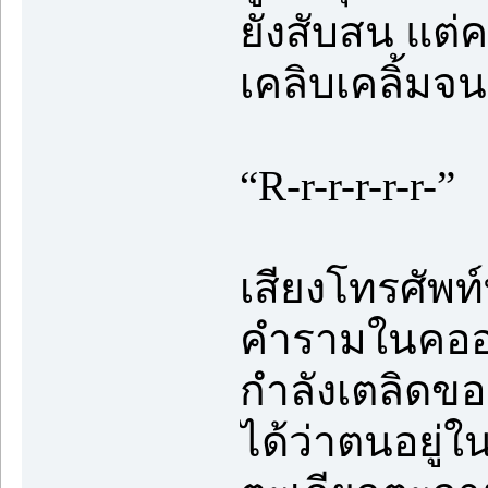
ยังสับสน แต่ค
เคลิบเคลิ้มจ
“R-r-r-r-r-r-”
เสียงโทรศัพท
คำรามในคออย่า
กำลังเตลิดขอ
ได้ว่าตนอยู่