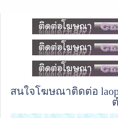
สนใจโฆษณาติดต่อ laoped
ต