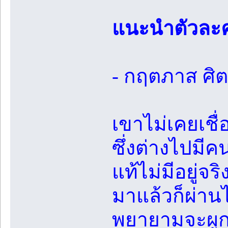
แนะนำตัวละ
- กฤตภาส ศิ
เขาไม่เคยเชื่
ซึ่งต่างไปมีคน
แท้ไม่มีอยู่จร
มาแล้วก็ผ่านไ
พยายามจะผูกมั