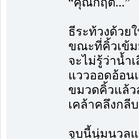
“คุณกฤต...”
ธีระท้วงด้วย
ขณะที่คิ้วเข้ม
จะไม่รู้ว่าน
แววออดอ้อนแก
ขมวดคิ้วแล้วส
เคล้าคลึงกลี
จูบนี้นุ่มนว