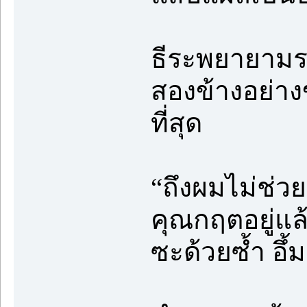
ธีระพยายามระ
สองข้างอย่างข
ที่สุด
“ถึงผมไม่ช่ว
คุณกฤตอยู่แล
ซะด้วยซ้ำ อึ้ม