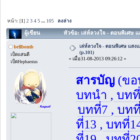
หน้า: [
1
]
2
3
4
5
...
105
ลงล่าง
ผู้เขียน
หัวข้อ: เล่ห์ลวงใจ - ตอนพิเศษ แส
เล่ห์ลวงใจ - ตอนพิเศษ แสงแร
bellbomb
(p.101)
เป็ดแสนดี
« เมื่อ31-08-2013 09:26:12 »
เป็ดHephaestus
สารบัญ
(ขอบ
บทนำ
,
บทที
บทที่7
,
บทที
ที่13
,
บทที่1
ที่19
,
บทที่2