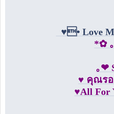
♥• Love Mis
*✿ 
｡❤ 
♥ คุณรอ
♥All For 