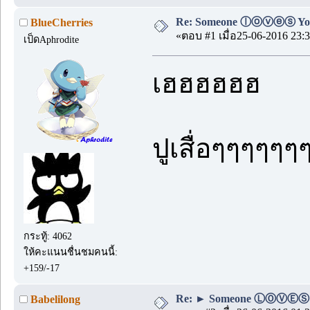
Re: Someone ⓛⓞⓥⓔⓢ Yo
BlueCherries
«ตอบ #1 เมื่อ25-06-2016 23:3
เป็ดAphrodite
เฮฮฮฮฮฮ
ปูเสื่อๆๆๆๆๆๆ
กระทู้: 4062
ให้คะแนนชื่นชมคนนี้:
+159/-17
Re: ► Someone ⓁⓄⓋⒺⓈ
Babelilong