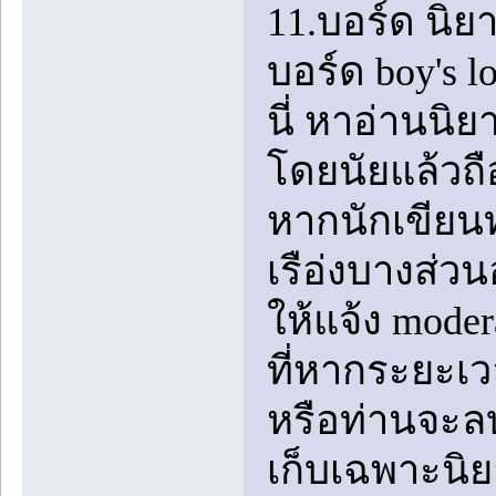
11.บอร์ด นิย
บอร์ด boy's l
นี่ หาอ่านนิย
โดยนัยแล้วถ
หากนักเขียนท
เรือ่งบางส่
ให้แจ้ง moder
ที่หากระยะเว
หรือท่านจะลบน
เก็บเฉพาะนิย