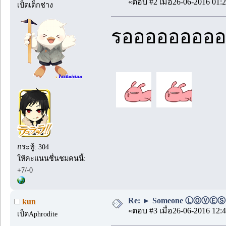
«ตอบ #2 เมื่อ26-06-2016 01:2
เป็ดเด็กช่าง
รออออออออ
กระทู้: 304
ให้คะแนนชื่นชมคนนี้:
+7/-0
Re: ► Someone ⓁⓄⓋⒺⓈ
kun
«ตอบ #3 เมื่อ26-06-2016 12:4
เป็ดAphrodite