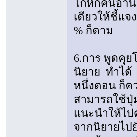
โกหกคนอ่านว่
เดียวให้ชี้แจง
% ก็ตาม
6.การ พูดคุ
นิยาย ทำได้ 
หนึ่งตอน ก็ค
สามารถใช้ปุ่
แนะนำให้ไปตั้
จากนิยายไปย