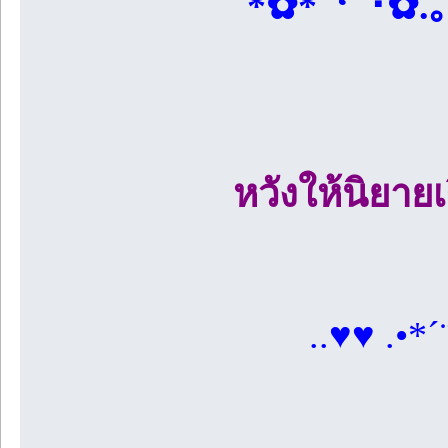
*✿*ﾟ‘ﾟ･✿.｡.
หวังให้นิยาย
..♥♥ .•*´¨