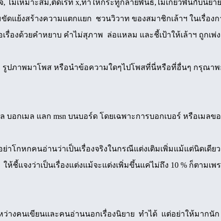
ยจ, ไม่เหมาะสม,ติดเรท x,ทำให้กระทู้กลายพันธ์,ไม่เกี่ยวพันกับนิยา
มขัดแย้งสร้างความแตกแยก ชวนวิวาท ของสมาชิกเล้าฯ ในเรื่องการ
ื่อเรื่องด้วยคำหยาบ คำไม่สุภาพ ล่อแหลม และชี้เป้าให้เล้าฯ ถูกเ
ม รูปภาพมาโพส หรือนำข้อความใดๆไปโพสที่นี่หรือที่อื่นๆ กรุณา
มล บอกเมล แลก msn บนบอร์ด โดยเฉพาะการบอกเบอร์ หรือเมลของคน
าโกหกคนอ่านว่าเป็นเรื่องจริงในกรณีแต่งเติมเพิ่มแม้แต่นิดเดียว ถ้าเ
ง ให้ชี้แจงว่าเป็นเรื่องแต่งแม้จะแต่งเพิ่มขึ้นแค่ไม่ถึง 10 % ก็
หว่างคนเขียนและคนอ่านนอกเรื่องนิยาย ทำได้ แต่อย่าให้มากนัก