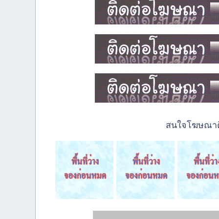
สนใจโฆษณาติด