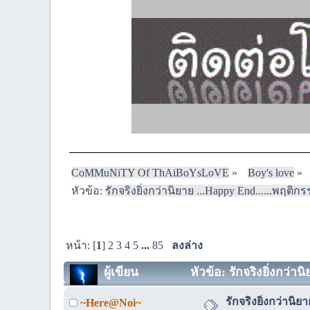
CoMMuNiTY Of ThAiBoYsLoVE
»
Boy's love
»
หัวข้อ:
รักจริงยิ่งกว่านิยาย ...Happy End......พฤติ
หน้า: [
1
]
2
3
4
5
...
85
ลงล่าง
ผู้เขียน
หัวข้อ: รักจริงยิ่งกว่า
รักจริงยิ่งกว่านิ
~Here@Noi~